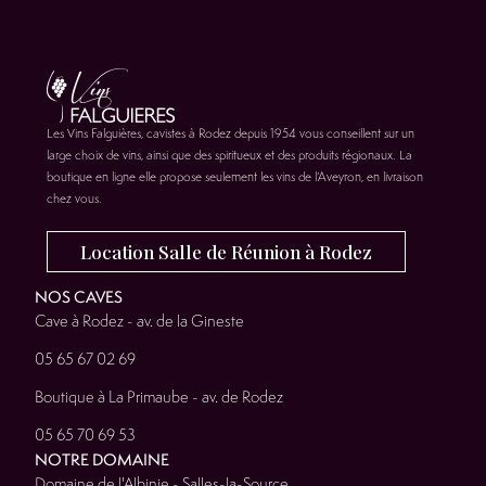
Les Vins Falguières, cavistes à Rodez depuis 1954 vous conseillent sur un
large choix de vins, ainsi que des spiritueux et des produits régionaux. La
boutique en ligne elle propose seulement les vins de l’Aveyron, en livraison
chez vous.
Location Salle de Réunion à Rodez
NOS CAVES
Cave à Rodez - av. de la Gineste
05 65 67 02 69
Boutique à La Primaube - av. de Rodez
05 65 70 69 53
NOTRE DOMAINE
Domaine de l'Albinie - Salles-la-Source