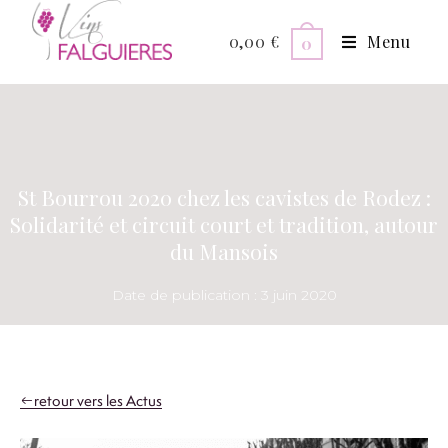
0,00
€
Menu
0
St Bourrou 2020 chez les cavistes de Rodez :
Solidarité et circuit court et tradition, autour
du Mansois
Date de publication :
3 juin 2020
retour vers les Actus